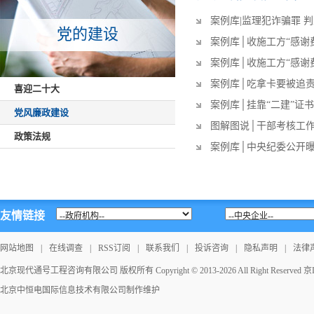
案例库|监理犯诈骗罪 
党的建设
案例库│收施工方“感谢费
案例库│收施工方“感谢费
案例库│吃拿卡要被追
喜迎二十大
案例库│挂靠“二建”证
党风廉政建设
图解图说│干部考核工
政策法规
案例库│中央纪委公开
友情链接
网站地图
|
在线调查
|
RSS订阅
|
联系我们
|
投诉咨询
|
隐私声明
|
法律
北京现代通号工程咨询有限公司 版权所有 Copyright © 2013-2026 All Right Reserved
京I
北京中恒电国际信息技术有限公司
制作维护